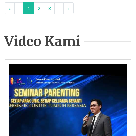
«
‹
1
2
3
›
»
Video Kami